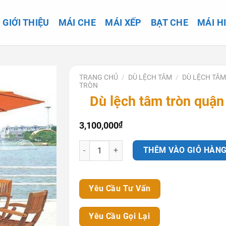
GIỚI THIỆU
MÁI CHE
MÁI XẾP
BẠT CHE
MÁI H
TRANG CHỦ
/
DÙ LỆCH TÂM
/
DÙ LỆCH TÂM
TRÒN
Dù lệch tâm tròn quận
3,100,000
₫
Dù lệch tâm tròn quận 7 số lượng
THÊM VÀO GIỎ HÀN
Yêu Cầu Tư Vấn
Yêu Cầu Gọi Lại