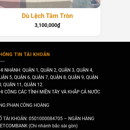
+
+
Dù Lệch Tâm Tròn
Dù
3,100,000
₫
HÔNG TIN TÀI KHOẢN
HI NHÁNH: QUẬN 1, QUẬN 2, QUẬN 3, QUẬN 4,
UẬN 5, QUẬN 6, QUẬN 7, QUẬN 8, QUẬN 9, QUẬN
0, QUẬN 11, QUẬN 12.
HI CÔNG CÁC TỈNH MIỀN TÂY VÀ KHẮP CẢ NƯỚC
NG:PHAN CÔNG HOÀNG
Ố TÀI KHOẢN: 0501000084705 – NGÂN HÀNG
IETCOMBANK (Chi nhánh bắc sài gòn)