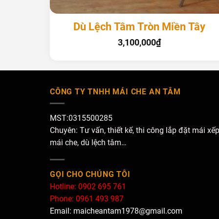
+
Thạnh
Dù Lệch Tâm Tròn Miền Tây
3,100,000
₫
CÔNG TY TNHH MÁI CHE AN TÂM
MST:0315500285
Chuyên: Tư vấn, thiết kế, thi công lắp đặt mái xếp
mái che, dù lệch tâm…
GỌI CHO CHÚNG TÔI
Hotline: 0902 695 761
Phone: 0961 493 987
Email: maicheantam1978@gmail.com