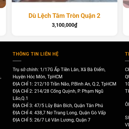
+
Dù Lệch Tâm Tròn Quận 2
3,100,000
₫
THÔNG TIN LIÊN HỆ
T
Trụ sở chính: 1/17G Ấp Tiền Lân, Xã Bà Điểm,
C
,
Huyện Hóc Môn, TpHCM
Q
ĐỊA CHỈ 1: 212/10 Trần Não, P.Bình An, Q.2, TpHCM
1
ĐỊA CHỈ 2: 214/28 Cống Quỳnh, P. Phạm Ngũ
T
Lão,Q.1
Ô
ĐỊA CHỈ 3: 47/5 Lũy Bán Bích, Quận Tân Phú
ĐỊA CHỈ 4: 438,7 Nơ Trang Long, Quận Gò Vấp
S
ĐỊA CHỈ 5: 26/7 Lê Văn Lương, Quận 7
V