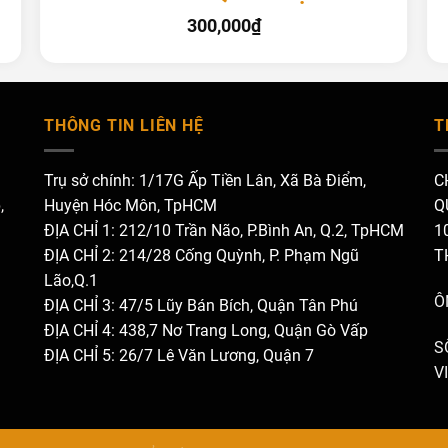
300,000
₫
THÔNG TIN LIÊN HỆ
T
Trụ sở chính: 1/17G Ấp Tiền Lân, Xã Bà Điểm,
C
,
Huyện Hóc Môn, TpHCM
Q
ĐỊA CHỈ 1: 212/10 Trần Não, P.Bình An, Q.2, TpHCM
1
ĐỊA CHỈ 2: 214/28 Cống Quỳnh, P. Phạm Ngũ
T
Lão,Q.1
Ô
ĐỊA CHỈ 3: 47/5 Lũy Bán Bích, Quận Tân Phú
ĐỊA CHỈ 4: 438,7 Nơ Trang Long, Quận Gò Vấp
S
ĐỊA CHỈ 5: 26/7 Lê Văn Lương, Quận 7
V