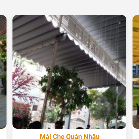
+
Mái Che Quán Nhậu