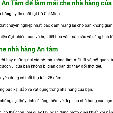
ở An Tâm để làm mái che nhà hàng của
à hàng
uy tín nhất tại Hồ Chí Minh.
ắp đặt chuyên nghiệp nhất, bảo đảm mang lại cho bạn không gian
iện đại, nhiều màu và họa tiết hoa văn màu sắc vô cùng tinh t
che nhà hàng An tâm
rời hay những nơi vỉa hè mà không làm mất đi vẻ mỹ quan, 
cuộc vui của bạn không bị gián đoạn do thay đổi thời tiết.
uyên dùng có tuổi thọ trên 25 năm.
ợng bức xạ. Bảo vệ vật dụng trong nhà hàng của bạn.
những sợi thủy tinh sẽ tăng thêm vẻ đẹp cho nhà hàng của bạn
, có thể chọn loại quay tay hoặc dùng môtơ điều khiển khi nắn