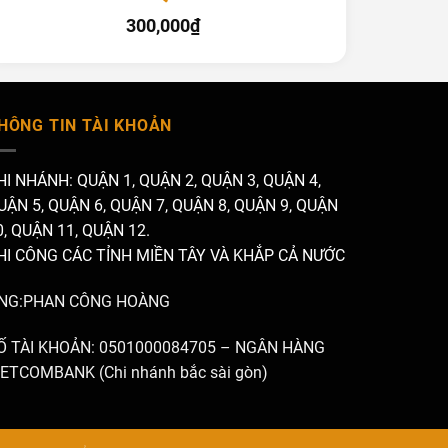
300,000
₫
HÔNG TIN TÀI KHOẢN
HI NHÁNH: QUẬN 1, QUẬN 2, QUẬN 3, QUẬN 4,
UẬN 5, QUẬN 6, QUẬN 7, QUẬN 8, QUẬN 9, QUẬN
0, QUẬN 11, QUẬN 12.
HI CÔNG CÁC TỈNH MIỀN TÂY VÀ KHẮP CẢ NƯỚC
NG:PHAN CÔNG HOÀNG
Ố TÀI KHOẢN: 0501000084705 – NGÂN HÀNG
IETCOMBANK (Chi nhánh bắc sài gòn)