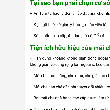
Tại sao bạn phải chọn cơ s
– An Tâm tự hào là đơn vị lắp đặt
mái che nh
– Đội ngũ thiết kế giàu ý tưởng, nhân viên l
– Sản phẩm cao cấp, đa dạng từ cổ điển đến h
Tiện ích hữu hiệu của mái 
– Tận dụng khoảng không gian trống ngoài t
không gian vô cùng rộng lớn, ngoài ra kéo dài 
– Mái che mưa nắng, che mưa, che gió bão ch
– Mái che hạn chế gần như tuyệt đối nhiệt lư
– Bạt mái che nhà hàng cao cấp được làm từ 
– Các mái che nhà hàng di động rất thuận tiện