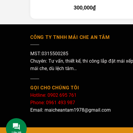
300,000
₫
CÔNG TY TNHH MÁI CHE AN TÂM
MST:0315500285
Chuyên: Tư vấn, thiết kế, thi công lắp đặt mái xếp
mái che, dù lệch tâm…
GỌI CHO CHÚNG TÔI
Hotline: 0902 695 761
Phone: 0961 493 987
Email: maicheantam1978@gmail.com
Liên Hệ