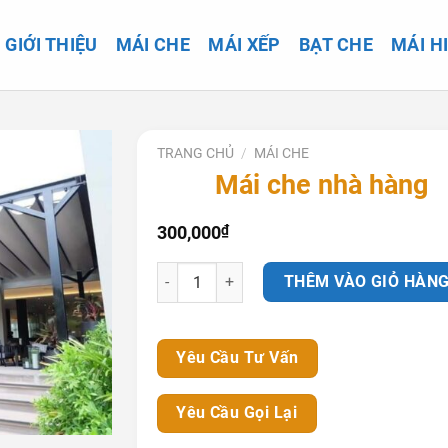
GIỚI THIỆU
MÁI CHE
MÁI XẾP
BẠT CHE
MÁI H
TRANG CHỦ
/
MÁI CHE
Mái che nhà hàng
300,000
₫
Mái che nhà hàng số lượng
THÊM VÀO GIỎ HÀN
Yêu Cầu Tư Vấn
Yêu Cầu Gọi Lại