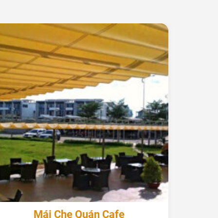
+
+
Mái Che Quán Cafe