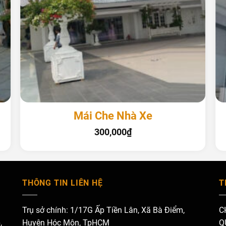
+
Mái Che Nhà Xe
300,000
₫
THÔNG TIN LIÊN HỆ
T
Trụ sở chính: 1/17G Ấp Tiền Lân, Xã Bà Điểm,
C
,
Huyện Hóc Môn, TpHCM
Q