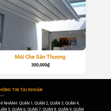
+
+
Mái Che Sân Thượng
300,000
₫
HÔNG TIN TÀI KHOẢN
HI NHÁNH: QUẬN 1, QUẬN 2, QUẬN 3, QUẬN 4,
UẬN 5, QUẬN 6, QUẬN 7, QUẬN 8, QUẬN 9, QUẬN