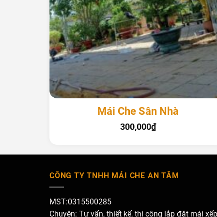
+
Mái Che Sân Nhà
300,000
₫
CÔNG TY TNHH MÁI CHE AN TÂM
MST:0315500285
Chuyên: Tư vấn, thiết kế, thi công lắp đặt mái xếp