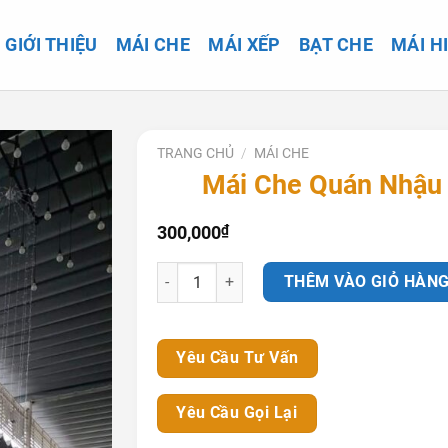
GIỚI THIỆU
MÁI CHE
MÁI XẾP
BẠT CHE
MÁI H
TRANG CHỦ
/
MÁI CHE
Mái Che Quán Nhậu
300,000
₫
Mái Che Quán Nhậu số lượng
THÊM VÀO GIỎ HÀN
Yêu Cầu Tư Vấn
Yêu Cầu Gọi Lại