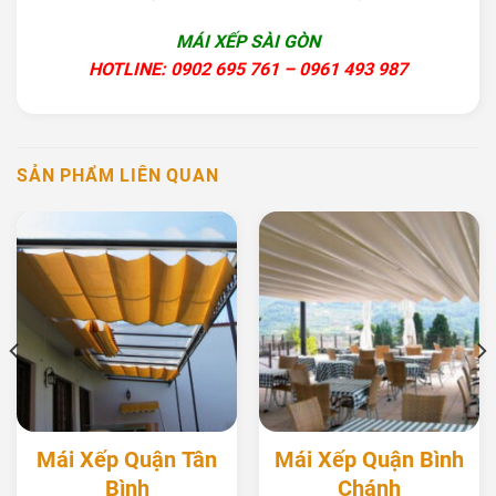
MÁI XẾP SÀI GÒN
HOTLINE: 0902 695 761 – 0961 493 987
SẢN PHẨM LIÊN QUAN
Mái Xếp Quận Tân
Mái Xếp Quận Bình
Bình
Chánh