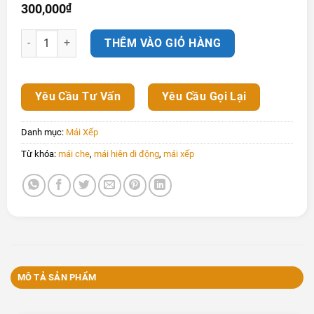
300,000
₫
Mái xếp quận Tân Phú số lượng
THÊM VÀO GIỎ HÀNG
Yêu Cầu Tư Vấn
Yêu Cầu Gọi Lại
Danh mục:
Mái Xếp
Từ khóa:
mái che
,
mái hiên di động
,
mái xếp
MÔ TẢ SẢN PHẨM