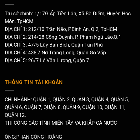
Trụ sở chính: 1/17G Ấp Tiền Lân, Xã Bà Điểm, Huyện Hóc
Môn, TpHCM
ĐỊA CHỈ 1: 212/10 Trần Não, P.Bình An, Q.2, TpHCM
ĐỊA CHỈ 2: 214/28 Cống Quỳnh, P. Phạm Ngũ Lão,Q.1
ĐỊA CHỈ 3: 47/5 Lũy Bán Bích, Quận Tân Phú
ĐỊA CHỈ 4: 438,7 Nơ Trang Long, Quận Gò Vấp
ĐỊA CHỈ 5: 26/7 Lê Văn Lương, Quận 7
THÔNG TIN TÀI KHOẢN
CHI NHÁNH: QUẬN 1, QUẬN 2, QUẬN 3, QUẬN 4, QUẬN 5,
QUẬN 6, QUẬN 7, QUẬN 8, QUẬN 9, QUẬN 10, QUẬN 11,
QUẬN 12.
THI CÔNG CÁC TỈNH MIỀN TÂY VÀ KHẮP CẢ NƯỚC
ÔNG:PHAN CÔNG HOÀNG