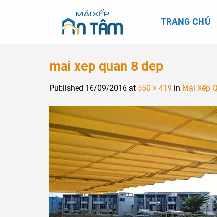
Skip
to
TRANG CHỦ
content
mai xep quan 8 dep
Published
16/09/2016
at
550 × 419
in
Mái Xếp 