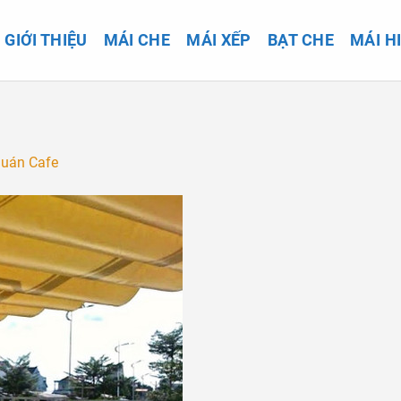
GIỚI THIỆU
MÁI CHE
MÁI XẾP
BẠT CHE
MÁI H
Quán Cafe