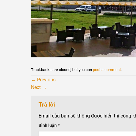
Trackbacks are closed, but you can
post a comment
.
←
Previous
Next
→
Trả lời
Email của bạn sẽ không được hiển thị công k
Bình luận
*