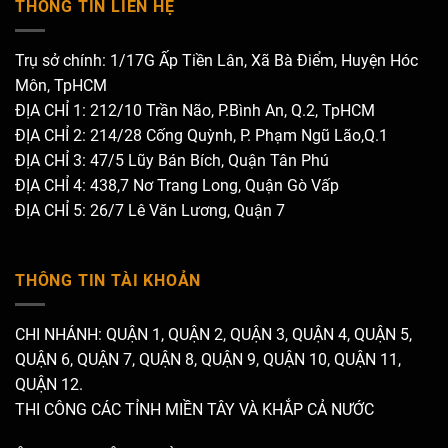
THÔNG TIN LIÊN HỆ
Trụ sở chính: 1/17G Ấp Tiền Lân, Xã Bà Điểm, Huyện Hóc
Môn, TpHCM
ĐỊA CHỈ 1: 212/10 Trần Não, P.Bình An, Q.2, TpHCM
ĐỊA CHỈ 2: 214/28 Cống Quỳnh, P. Phạm Ngũ Lão,Q.1
ĐỊA CHỈ 3: 47/5 Lũy Bán Bích, Quận Tân Phú
ĐỊA CHỈ 4: 438,7 Nơ Trang Long, Quận Gò Vấp
ĐỊA CHỈ 5: 26/7 Lê Văn Lương, Quận 7
THÔNG TIN TÀI KHOẢN
CHI NHÁNH: QUẬN 1, QUẬN 2, QUẬN 3, QUẬN 4, QUẬN 5,
QUẬN 6, QUẬN 7, QUẬN 8, QUẬN 9, QUẬN 10, QUẬN 11,
QUẬN 12.
THI CÔNG CÁC TỈNH MIỀN TÂY VÀ KHẮP CẢ NƯỚC