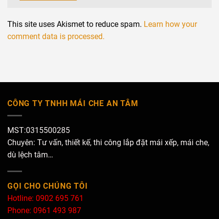
This site uses Akismet to reduce spam.
Learn how your
comment data is processed.
CÔNG TY TNHH MÁI CHE AN TÂM
MST:0315500285
Chuyên: Tư vấn, thiết kế, thi công lắp đặt mái xếp, mái che,
dù lệch tâm…
GỌI CHO CHÚNG TÔI
Hotline: 0902 695 761
Phone: 0961 493 987