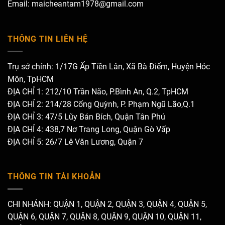
Email: maicheantam1978@gmail.com
THÔNG TIN LIÊN HỆ
Trụ sở chính: 1/17G Ấp Tiền Lân, Xã Bà Điểm, Huyện Hóc
Môn, TpHCM
ĐỊA CHỈ 1: 212/10 Trần Não, P.Bình An, Q.2, TpHCM
ĐỊA CHỈ 2: 214/28 Cống Quỳnh, P. Phạm Ngũ Lão,Q.1
ĐỊA CHỈ 3: 47/5 Lũy Bán Bích, Quận Tân Phú
ĐỊA CHỈ 4: 438,7 Nơ Trang Long, Quận Gò Vấp
ĐỊA CHỈ 5: 26/7 Lê Văn Lương, Quận 7
THÔNG TIN TÀI KHOẢN
CHI NHÁNH: QUẬN 1, QUẬN 2, QUẬN 3, QUẬN 4, QUẬN 5,
QUẬN 6, QUẬN 7, QUẬN 8, QUẬN 9, QUẬN 10, QUẬN 11,