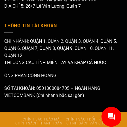
ĐỊA CHỈ 5: 26/7 Lê Văn Lương, Quận 7
THÔNG TIN TÀI KHOẢN
CHI NHÁNH: QUẬN 1, QUẬN 2, QUẬN 3, QUẬN 4, QUẬN 5,
QUẬN 6, QUẬN 7, QUẬN 8, QUẬN 9, QUẬN 10, QUẬN 11,
QUẬN 12.
THI CÔNG CÁC TỈNH MIỀN TÂY VÀ KHẮP CẢ NƯỚC
ÔNG:PHAN CÔNG HOÀNG
SỐ TÀI KHOẢN: 0501000084705 – NGÂN HÀNG
VIETCOMBANK (Chi nhánh bắc sài gòn)
CHÍNH SÁCH BẢO MẬT
CHÍNH SÁCH ĐỔI TRẢ
CHÍNH SÁCH THANH TOÁN
CHÍNH SÁCH VẬN CHUYỂN