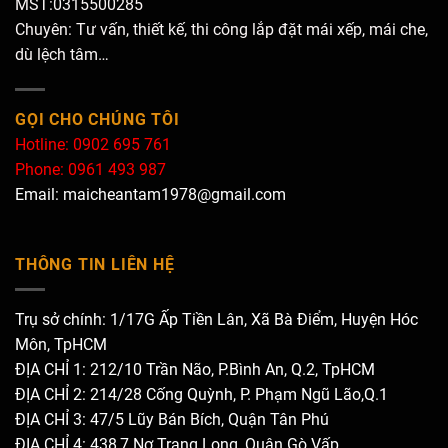
MST:0315500285
Chuyên: Tư vấn, thiết kế, thi công lắp đặt mái xếp, mái che,
dù lệch tâm…
GỌI CHO CHÚNG TÔI
Hotline: 0902 695 761
Phone: 0961 493 987
Email: maicheantam1978@gmail.com
THÔNG TIN LIÊN HỆ
Trụ sở chính: 1/17G Ấp Tiền Lân, Xã Bà Điểm, Huyện Hóc
Môn, TpHCM
ĐỊA CHỈ 1: 212/10 Trần Não, P.Bình An, Q.2, TpHCM
ĐỊA CHỈ 2: 214/28 Cống Quỳnh, P. Phạm Ngũ Lão,Q.1
ĐỊA CHỈ 3: 47/5 Lũy Bán Bích, Quận Tân Phú
ĐỊA CHỈ 4: 438,7 Nơ Trang Long, Quận Gò Vấp