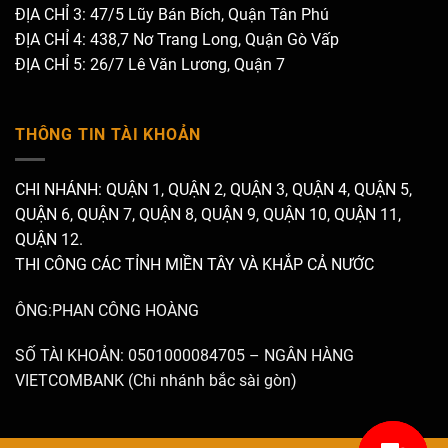
ĐỊA CHỈ 3: 47/5 Lũy Bán Bích, Quận Tân Phú
ĐỊA CHỈ 4: 438,7 Nơ Trang Long, Quận Gò Vấp
ĐỊA CHỈ 5: 26/7 Lê Văn Lương, Quận 7
THÔNG TIN TÀI KHOẢN
CHI NHÁNH: QUẬN 1, QUẬN 2, QUẬN 3, QUẬN 4, QUẬN 5,
QUẬN 6, QUẬN 7, QUẬN 8, QUẬN 9, QUẬN 10, QUẬN 11,
QUẬN 12.
THI CÔNG CÁC TỈNH MIỀN TÂY VÀ KHẮP CẢ NƯỚC
ÔNG:PHAN CÔNG HOÀNG
SỐ TÀI KHOẢN: 0501000084705 – NGÂN HÀNG
VIETCOMBANK (Chi nhánh bắc sài gòn)