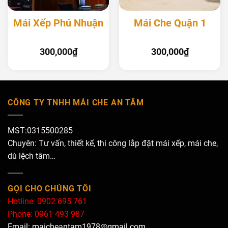
Mái Xếp Phú Nhuận
Mái Che Quận 1
300,000
₫
300,000
₫
CÔNG TY TNHH MÁI CHE AN TÂM
MST:0315500285
Chuyên: Tư vấn, thiết kế, thi công lắp đặt mái xếp, mái che,
dù lệch tâm…
GỌI CHO CHÚNG TÔI
Hotline: 0902 695 761
Phone: 0961 493 987
Email: maicheantam1978@gmail.com