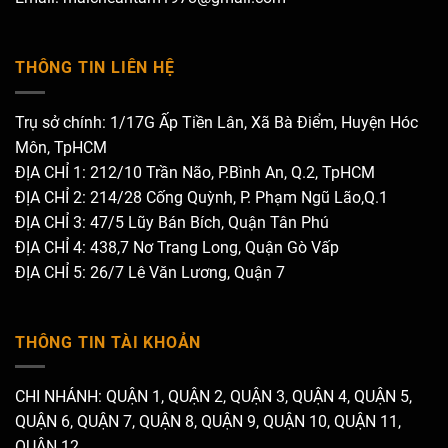
THÔNG TIN LIÊN HỆ
Trụ sở chính: 1/17G Ấp Tiền Lân, Xã Bà Điểm, Huyện Hóc
Môn, TpHCM
ĐỊA CHỈ 1: 212/10 Trần Não, P.Bình An, Q.2, TpHCM
ĐỊA CHỈ 2: 214/28 Cống Quỳnh, P. Phạm Ngũ Lão,Q.1
ĐỊA CHỈ 3: 47/5 Lũy Bán Bích, Quận Tân Phú
ĐỊA CHỈ 4: 438,7 Nơ Trang Long, Quận Gò Vấp
ĐỊA CHỈ 5: 26/7 Lê Văn Lương, Quận 7
THÔNG TIN TÀI KHOẢN
CHI NHÁNH: QUẬN 1, QUẬN 2, QUẬN 3, QUẬN 4, QUẬN 5,
QUẬN 6, QUẬN 7, QUẬN 8, QUẬN 9, QUẬN 10, QUẬN 11,
QUẬN 12.