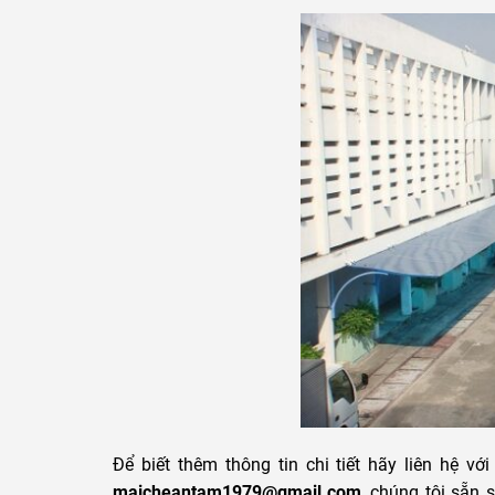
Để biết thêm thông tin chi tiết hãy liên hệ vớ
maicheantam1979@gmail.com
, chúng tôi sẵn