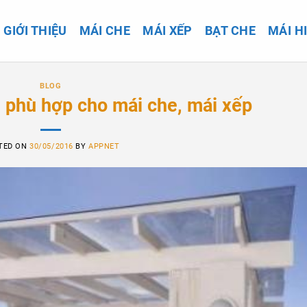
GIỚI THIỆU
MÁI CHE
MÁI XẾP
BẠT CHE
MÁI H
BLOG
u phù hợp cho mái che, mái xếp
TED ON
30/05/2016
BY
APPNET