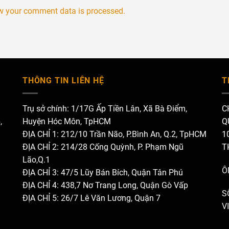
w your comment data is processed.
THÔNG TIN LIÊN HỆ
T
Trụ sở chính: 1/17G Ấp Tiền Lân, Xã Bà Điểm,
C
,
Huyện Hóc Môn, TpHCM
Q
ĐỊA CHỈ 1: 212/10 Trần Não, P.Bình An, Q.2, TpHCM
1
ĐỊA CHỈ 2: 214/28 Cống Quỳnh, P. Phạm Ngũ
T
Lão,Q.1
Ô
ĐỊA CHỈ 3: 47/5 Lũy Bán Bích, Quận Tân Phú
ĐỊA CHỈ 4: 438,7 Nơ Trang Long, Quận Gò Vấp
S
ĐỊA CHỈ 5: 26/7 Lê Văn Lương, Quận 7
V