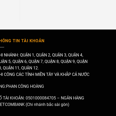
HÔNG TIN TÀI KHOẢN
HI NHÁNH: QUẬN 1, QUẬN 2, QUẬN 3, QUẬN 4,
UẬN 5, QUẬN 6, QUẬN 7, QUẬN 8, QUẬN 9, QUẬN
0, QUẬN 11, QUẬN 12.
HI CÔNG CÁC TỈNH MIỀN TÂY VÀ KHẮP CẢ NƯỚC
NG:PHAN CÔNG HOÀNG
Ố TÀI KHOẢN: 0501000084705 – NGÂN HÀNG
IETCOMBANK (Chi nhánh bắc sài gòn)