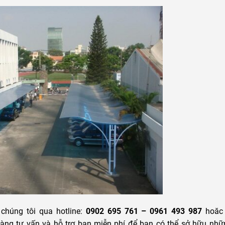
i chúng tôi qua hotline:
0902 695 761 – 0961 493 987
hoăc 
 sàng tư vấn và hỗ trợ bạn miễn phí để bạn có thể sở hữu nh