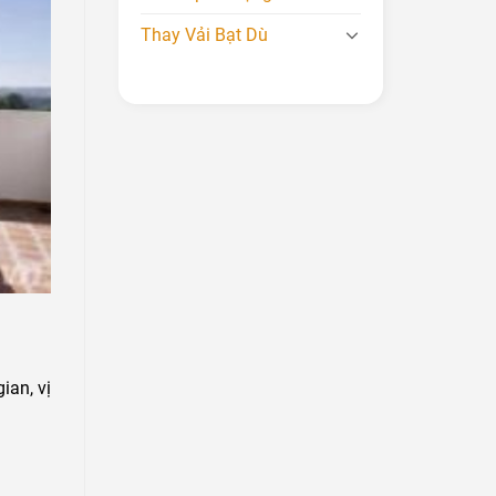
Thay Vải Bạt Dù
ian, vị