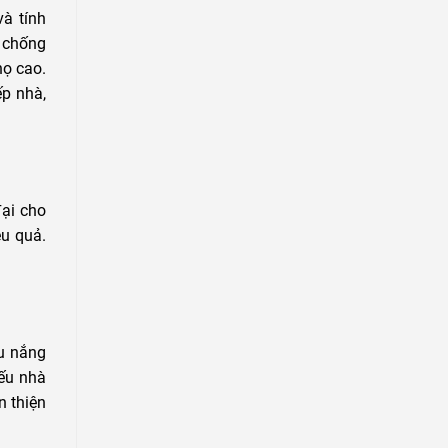
và tính
g chống
họ cao.
ếp nhà,
đại cho
ệu quả.
u nắng
nếu nhà
n thiện