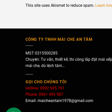
This site uses Akismet to reduce spam.
Learn ho
CÔNG TY TNHH MÁI CHE AN TÂM
MST:0315500285
Chuyên: Tư vấn, thiết kế, thi công lắp đặt mái xếp
mái che, dù lệch tâm…
GỌI CHO CHÚNG TÔI
Hotline: 0902 695 761
Phone: 0961 493 987
Email: maicheantam1978@gmail.com