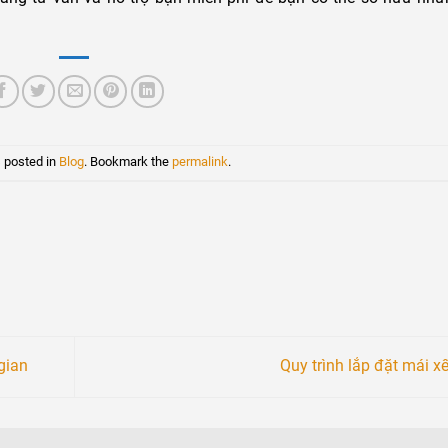
 posted in
Blog
. Bookmark the
permalink
.
gian
Quy trình lắp đặt mái x