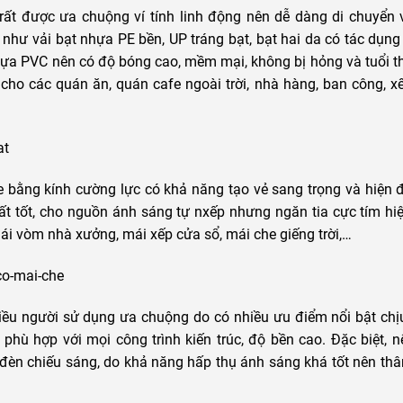
 rất được ưa chuộng ví tính linh động nên dễ dàng di chuyển 
 như vải bạt nhựa PE bền, UP tráng bạt, bạt hai da có tác dụn
nhựa PVC nên có độ bóng cao, mềm mại, không bị hỏng và tuổi t
ho các quán ăn, quán cafe ngoài trời, nhà hàng, ban công, x
he bằng kính cường lực có khả năng tạo vẻ sang trọng và hiện 
ất tốt, cho nguồn ánh sáng tự nxếp nhưng ngăn tia cực tím hi
mái vòm nhà xưởng, mái xếp cửa sổ, mái che giếng trời,…
iều người sử dụng ưa chuộng do có nhiều ưu điểm nổi bật chị
 phù hợp với mọi công trình kiến trúc, độ bền cao. Đặc biệt, 
 đèn chiếu sáng, do khả năng hấp thụ ánh sáng khá tốt nên thâ