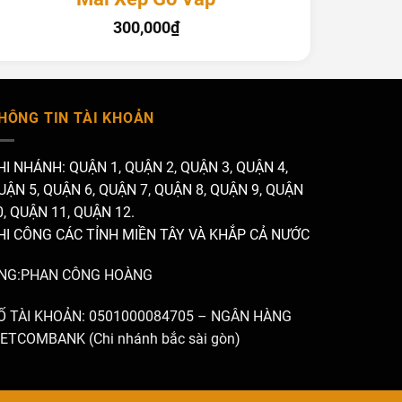
300,000
₫
HÔNG TIN TÀI KHOẢN
HI NHÁNH: QUẬN 1, QUẬN 2, QUẬN 3, QUẬN 4,
UẬN 5, QUẬN 6, QUẬN 7, QUẬN 8, QUẬN 9, QUẬN
0, QUẬN 11, QUẬN 12.
HI CÔNG CÁC TỈNH MIỀN TÂY VÀ KHẮP CẢ NƯỚC
NG:PHAN CÔNG HOÀNG
Ố TÀI KHOẢN: 0501000084705 – NGÂN HÀNG
IETCOMBANK (Chi nhánh bắc sài gòn)