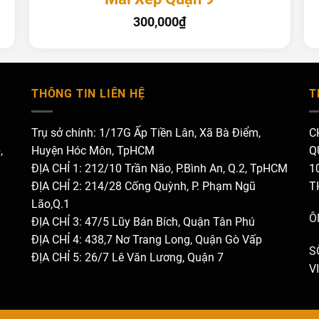
300,000
₫
THÔNG TIN LIÊN HỆ
T
Trụ sở chính: 1/17G Ấp Tiền Lân, Xã Bà Điểm,
C
,
Huyện Hóc Môn, TpHCM
Q
ĐỊA CHỈ 1: 212/10 Trần Não, P.Bình An, Q.2, TpHCM
1
ĐỊA CHỈ 2: 214/28 Cống Quỳnh, P. Phạm Ngũ
T
Lão,Q.1
Ô
ĐỊA CHỈ 3: 47/5 Lũy Bán Bích, Quận Tân Phú
ĐỊA CHỈ 4: 438,7 Nơ Trang Long, Quận Gò Vấp
S
ĐỊA CHỈ 5: 26/7 Lê Văn Lương, Quận 7
V