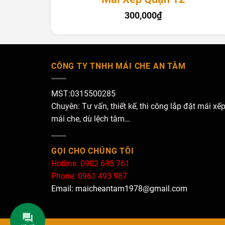
300,000
₫
CÔNG TY TNHH MÁI CHE AN TÂM
MST:0315500285
Chuyên: Tư vấn, thiết kế, thi công lắp đặt mái xếp
mái che, dù lệch tâm…
GỌI CHO CHÚNG TÔI
Hotline: 0902 695 761
Phone: 0961 493 987
Email: maicheantam1978@gmail.com