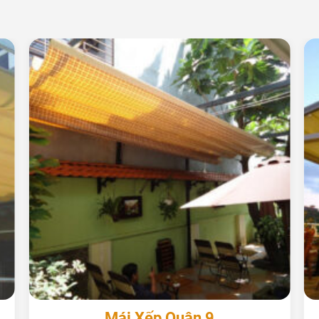
+
Mái Xếp Quận 9