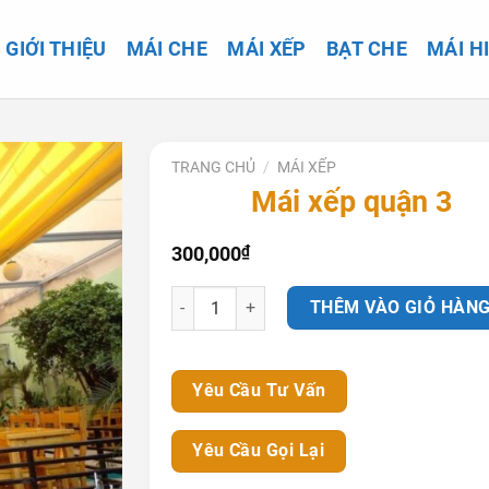
GIỚI THIỆU
MÁI CHE
MÁI XẾP
BẠT CHE
MÁI H
TRANG CHỦ
/
MÁI XẾP
Mái xếp quận 3
300,000
₫
Mái xếp quận 3 số lượng
THÊM VÀO GIỎ HÀN
Yêu Cầu Tư Vấn
Yêu Cầu Gọi Lại